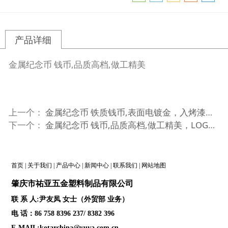
产品详细
金属纪念币 钱币,品质高档,做工精美
上一个：
金属纪念币 铁质钱币,表面电镀金，入烤漆颜色，品质高档,做工精美
下一个：
金属纪念币 钱币,品质高档,做工精美，LOGO可镭射
首页
|
关于我们
|
产品中心
|
新闻中心
|
联系我们
|
网站地图
肇庆
市祐亚五金塑料制品
有限公司
联 系 人:尹友凤 女士（外贸部 业务）
电 话：86 758 8396 237/ 8382 396
E-MAIL:kotarchina@yuya.com.cn