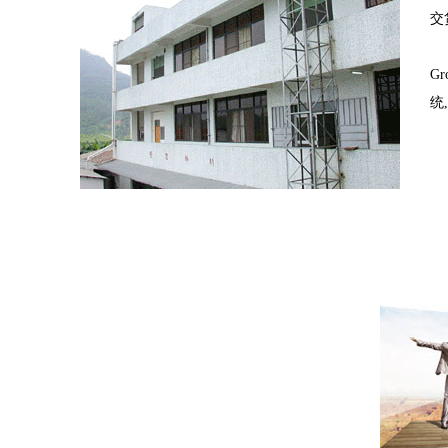
交
 
G
统
 
 
  
 
 
 