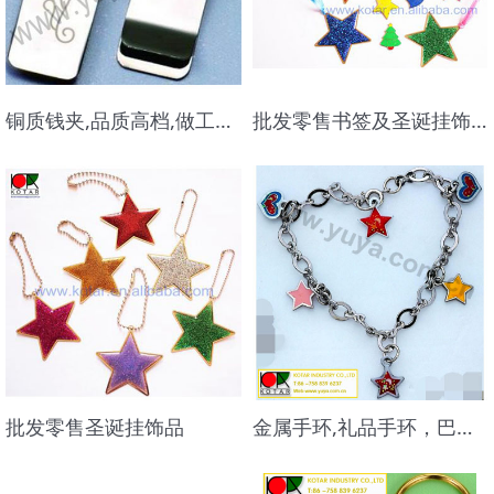
铜质钱夹,品质高档,做工精美
批发零售书签及圣诞挂饰品
批发零售圣诞挂饰品
金属手环,礼品手环，巴西手环、手链