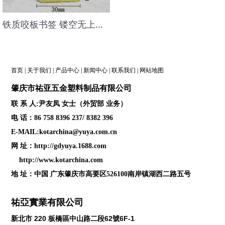
铁质咬板书签 镂空无上色 电镀古青铜
首页
|
关于我们
|
产品中心
|
新闻中心
|
联系我们
|
网站地图
肇庆
市祐亚五金塑料制品
有限公司
联 系 人:尹友凤 女士（外贸部 业务）
电 话：86 758 8396 237/ 8382 396
E-MAIL:kotarchina@yuya.com.cn
网 址：
http://gdyuya.1688.com
http://www.kotarchina.com
地 址：中国 广东肇庆市高要区526100南岸镇湖西二路五号
祐亞實業有限公司
新北市
220
板橋區中山路二段
62
號
6F-1