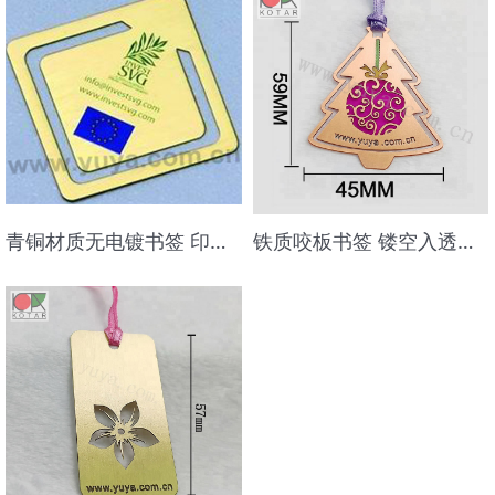
青铜材质无电镀书签 印刷 LOGO
铁质咬板书签 镂空入透明色 电镀红铜色