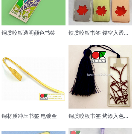
铜质咬板透明颜色书签
铁质咬板书签 镂空入透明色
铜材质冲压书签 电镀金
铜质咬板书签 烤漆入色电镀镍 流苏配饰