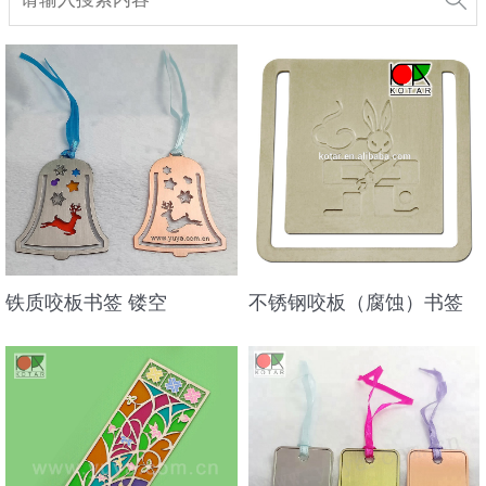
铁质咬板书签 镂空
不锈钢咬板（腐蚀）书签