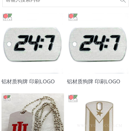
铝材质狗牌 印刷LOGO
铝材质狗牌 印刷LOGO