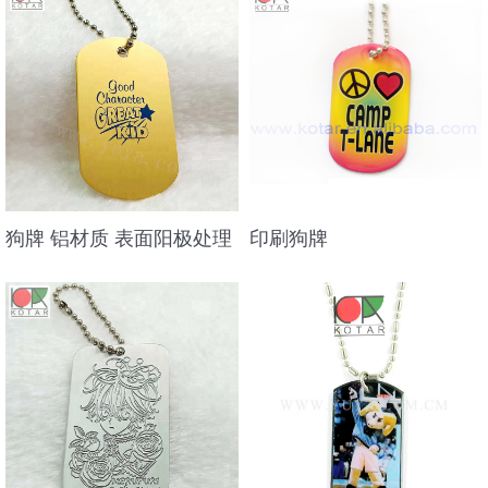
狗牌 铝材质 表面阳极处理
印刷狗牌