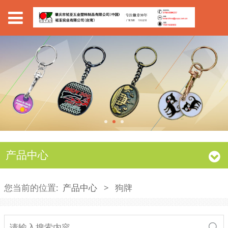
产品中心
您当前的位置:
产品中心
>
狗牌