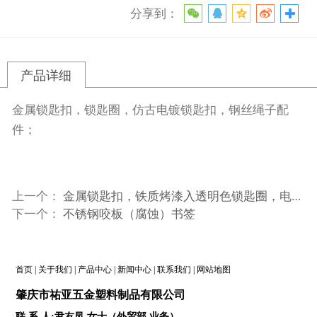
分享到：
产品详细
金属锁匙扣，锁匙圈，仿古电镀锁匙扣，钢丝绳子配
件；
上一个：
金属锁匙扣，铁质烤漆入透明色锁匙圈，电镀青铜
下一个：
不锈钢咬板（腐蚀）书签
首页
|
关于我们
|
产品中心
|
新闻中心
|
联系我们
|
网站地图
肇庆
市祐亚五金塑料制品
有限公司
联 系 人:尹友凤 女士（外贸部 业务）