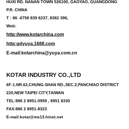
HUXI RD. NANAN TOWN 526100, GAOYAO, GUANGDONG
P.R. CHINA
T : 86 -0758 839 6237, 8382 396,
Web:
http://www.kotarchina.com
http:gdyuya.1688.com
E-mail:kotarchina@yuya.com.cn
KOTAR INDUSTRY CO.,LTD
6F-1.NR.62,CHUNG-SHAN RD.,SEC.2,PANCHIAO DISTRICT
220,NEW TAIPEI CITY,TAIWAN
TEL:886 2 8951-0959 , 8951 8330
FAX:886 2 8951-8323
E-mail:kotar@ms13.hinet.net