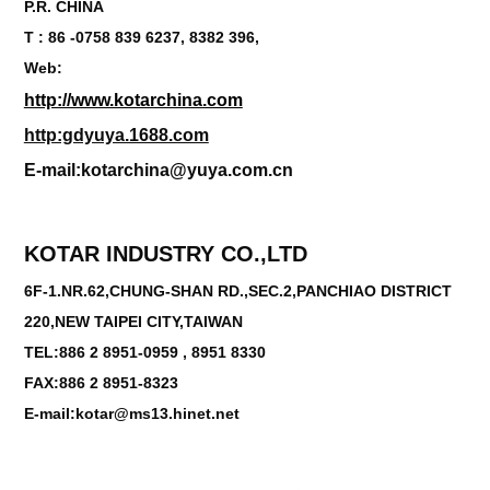
P.R. CHINA
T : 86 -0758 839 6237, 8382 396,
Web:
http://www.kotarchina.com
http:gdyuya.1688.com
E-mail:kotarchina@yuya.com.cn
KOTAR INDUSTRY CO.,LTD
6F-1.NR.62,CHUNG-SHAN RD.,SEC.2,PANCHIAO DISTRICT
220,NEW TAIPEI CITY,TAIWAN
TEL:886 2 8951-0959 , 8951 8330
FAX:886 2 8951-8323
E-mail:kotar@ms13.hinet.net