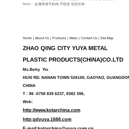
Next：
金属烤漆手机绳 手机挂 包包吊饰
Home
|
About Us
|
Products
|
News
|
Contact Us
|
Site Map
ZHAO QING CITY YUYA METAL
PLASTIC
PRODUCTS(CHINA)CO.LTD
Ms.Betty Yin
HUXI RD. NANAN TOWN 526100, GAOYAO, GUANGDON
CHINA
T : 86 -0758 839 6237, 8382 396,
Web:
http://www.kotarchina.com
http:gdyuya.1688.com
E-mail:kotarchina@yuya.com.cn