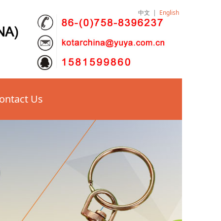
中文
|
English
ontact Us